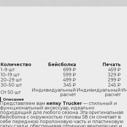
Количество
Бейсболка
Печать
1–9 шт
699 ₽
459 ₽
10–19 шт
599 ₽
329 ₽
20–29 шт
499 ₽
299 ₽
30–50 шт
345 ₽
245 ₽
Индивидуальный
Индивидуальный
И
От 50 шт
расчёт
расчёт
▎
Описание
Представляем вам
кепку Trucker
— стильный и
функциональный аксессуар, идеально
подходящий для любого сезона. Эта оригинальная
бейсболка с окружностью головы 58 см сочетает в
себе переднюю поролоновую часть и пластиковую
сетку сзади, обеспечивая отличную вентиляцию и