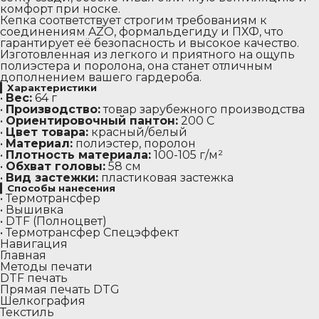
комфорт при носке.
Кепка соответствует строгим требованиям к
соединениям AZO, формальдегиду и ПХФ, что
гарантирует её безопасность и высокое качество.
Изготовленная из легкого и приятного на ощупь
полиэстера и поролона, она станет отличным
дополнением вашего гардероба.
▎
Характеристики
•
Вес:
64 г
•
Производство:
товар зарубежного производства
•
Ориентировочный пантон:
200 C
•
Цвет товара:
красный/белый
•
Материал:
полиэстер, поролон
•
Плотность материала:
100-105 г/м²
•
Обхват головы:
58 см
•
Вид застежки:
пластиковая застежка
▎
Способы нанесения
• Термотрансфер
• Вышивка
• DTF (Полноцвет)
• Термотрансфер Спецэффект
Навигация
Главная
Методы печати
DTF печать
Прямая печать DTG
Шелкография
Текстиль